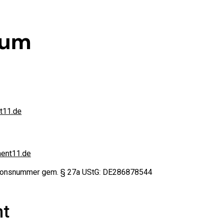
sum
t11.de
ent11.de
tionsnummer gem. § 27a UStG: DE286878544
ht