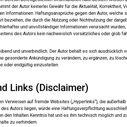
mmt der Autor keinerlei Gewähr für die Aktualität, Korrektheit, V
lten Informationen. Haftungsansprüche gegen den Autor, welche 
 Art beziehen, die durch die Nutzung oder Nichtnutzung der darg
hlerhafter und unvollständiger Informationen verursacht wurden,
eitens des Autors kein nachweislich vorsätzliches oder grob fa
ibend und unverbindlich. Der Autor behält es sich ausdrücklich vo
 gesonderte Ankündigung zu verändern, zu ergänzen, zu lösch
e oder endgültig einzustellen.
d Links (Disclaimer)
ten Verweisen auf fremde Websites („Hyperlinks“), die außerhalb
es Autors liegen, würde eine Haftungsverpflichtung ausschließli
von den Inhalten Kenntnis hat und es ihm technisch möglich und 
halte zu verhindern.