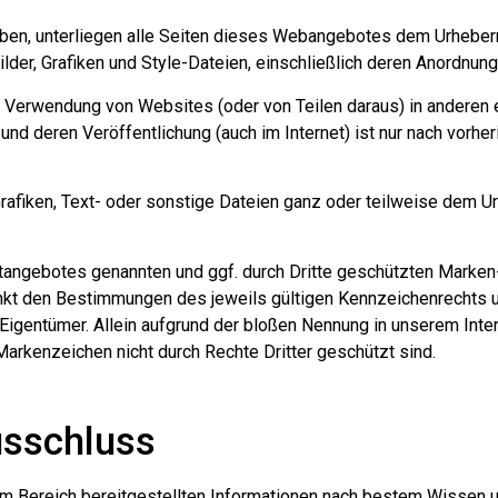
ben, unterliegen alle Seiten dieses Webangebotes dem Urheberre
ilder, Grafiken und Style-Dateien, einschließlich deren Anordnun
r Verwendung von Websites (oder von Teilen daraus) in anderen 
und deren Veröffentlichung (auch im Internet) ist nur nach vorh
Grafiken, Text- oder sonstige Dateien ganz oder teilweise dem Ur
netangebotes genannten und ggf. durch Dritte geschützten Marke
nkt den Bestimmungen des jeweils gültigen Kennzeichenrechts 
Eigentümer. Allein aufgrund der bloßen Nennung in unserem Inter
arkenzeichen nicht durch Rechte Dritter geschützt sind.
sschluss
nem Bereich bereitgestellten Informationen nach bestem Wissen 